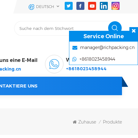
DEUTSCH
Service Online
manager@richpacking.cn
+8618023458944
WhatsApp & Wechat
uns eine E-Mail
+8618023458944
acking.cn
NTAKTIERE UNS
Zuhause
Produkte
/