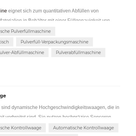
hine
eignet sich zum quantitativen Abfüllen von
terialien in Behälter mit einer Füllgenauigkeit von
 eignen sich für eine Vielzahl von Materialien, darunter
sche Pulverfüllmaschine
Pulver mit schlechter Fließfähigkeit, hygroskopische
isch
Pulverfüll-Verpackungsmaschine
late wie pharmazeutische Pulver, Proteinpulver,
ulver-Abfüllmaschine
Pulverabfüllmaschine
.
age
n
sind dynamische Hochgeschwindigkeitswaagen, die in
eit verbreitet sind. Sie nutzen hochpräzise Sensoren,
tzeit zu messen und minderwertige Produkte
sche Kontrollwaage
Automatische Kontrollwaage