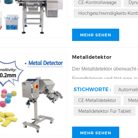
automatisch auszusortieren. S
CE-Kontrollwaage
Dyn
sichergestellt. Mit einer Gena
Hochgeschwindigkeits-Kont
Kontrollwaage für Zähllinien, 
Herstellung von Pharma- und
MEHR SEHEN
Metalldetektor
Der Metalldetektor überwacht
Fremdkörpern und löst eine a
Metalle (0,2–0,4 mm) wie Eisen
STICHWORTE :
Automati
Produkte wie Tabletten, Kaps
CE-Metalldetektor
Meta
Kapselfüllmaschinen und Tabl
Metalldetektor Für Tablet
eine Geschwindigkeit von bis
MEHR SEHEN