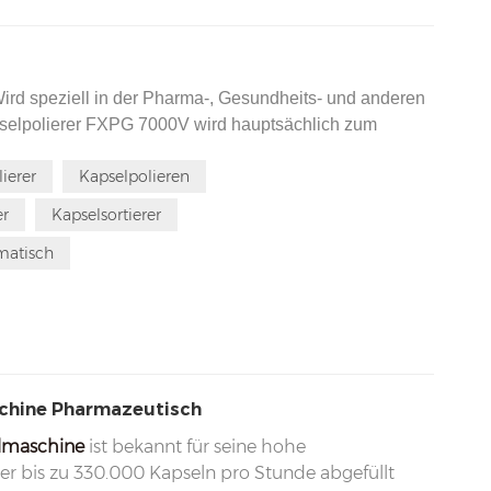
ird speziell in der Pharma-, Gesundheits- und anderen
pselpolierer FXPG 7000V wird hauptsächlich zum
e verwendet. Er entfernt Staub und Schmutz von der
ierer
Kapselpolieren
die Glätte der Kapseln und entfernt ungeeignete
en oder zerbrochene Kapseln. Dieser Kapselpolierer ist
er
Kapselsortierer
lmaschinen.
matisch
chine Pharmazeutisch
lmaschine
ist bekannt für seine hohe
er bis zu 330.000 Kapseln pro Stunde abgefüllt