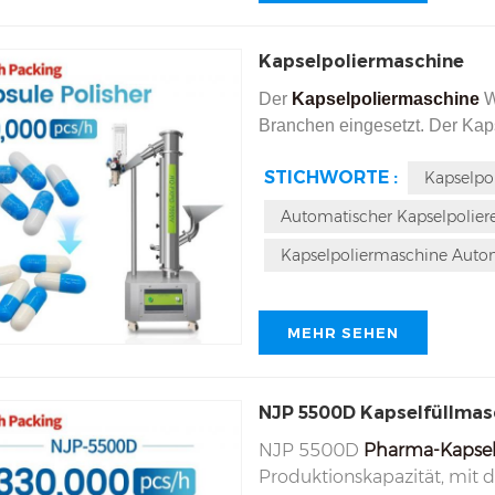
Kapselpoliermaschine
Der
Kapselpoliermaschine
W
Branchen eingesetzt. Der Ka
Polieren der Kapseloberfläch
STICHWORTE :
Kapselpol
Kapseloberfläche, verbessert 
Produkte wie leere Kapselhüll
Automatischer Kapselpolier
ein Zusatzgerät für Kapselfül
Kapselpoliermaschine Auto
MEHR SEHEN
NJP 5500D Kapselfüllmas
NJP 5500D
Pharma-Kapse
Produktionskapazität, mit d