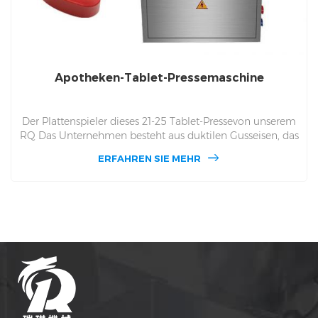
Apotheken-Tablet-Pressemaschine
Der Plattenspieler dieses 21-25 Tablet-Pressevon unserem
RQ Das Unternehmen besteht aus duktilen Gusseisen, das
für 12 Monate in der Sonne streng durchgesetzt wurde
ERFAHREN SIE MEHR
und Regen. Dieses ist ein gelegenes Stück Gusseisen, kein
Rohmaterial nach Spleißen. Daher ist der Drehtisch dieser
Tabletpresse sehr hart und sehr verschleißfest und
verschmutzt die Produktion nicht.