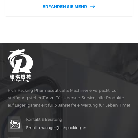
für 12 Monate in der Sonne streng durchgesetzt wurde
ERFAHREN SIE MEHR
und Regen. Dieses ist ein gelegenes Stück Gusseisen, kein
Rohmaterial nach Spleißen. Daher ist der Drehtisch dieser
Tabletpresse sehr hart und sehr verschleißfest und
verschmutzt die Produktion nicht.
Rich Packing Pharmaceutical & Machinerie verpackt. zur
Verfügung stellenTür-zu-Tür-Übersee-Service, alle Produkte
auf Lager, garantiert für 3 Jahre! freie Wartung für Leben Time!
Kontakt & Beratung
Email :
manager@richpacking.cn