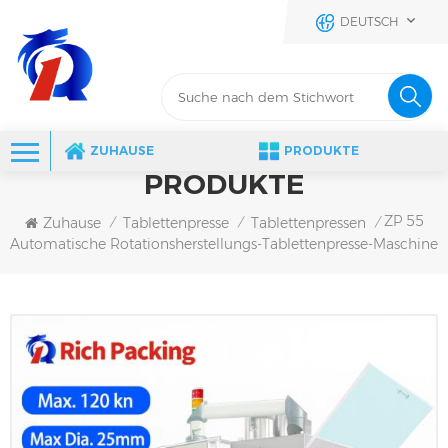
DEUTSCH
ZUHAUSE
PRODUKTE
PRODUKTE
ZP 55
Zuhause
Tablettenpresse
Tablettenpressen
/
/
/
Automatische Rotationsherstellungs-Tablettenpresse-Maschine