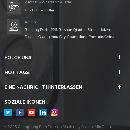
Wechat & Whatsapp & Linie
+8618023458944
Adresse
Building D, No. 226, Beishan Qiaotou Street, Haizhu
District, Guangzhou City, Guangdong Province, China
FOLGE UNS
HOT TAGS
EINE NACHRICHT HINTERLASSEN
SOZIALE IKONEN :
© 2026 Guangdong Rich Packing Machinery Co., Ltd. Alle Rechte