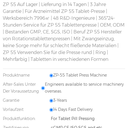
ZP 55 Auf Lager | Lieferung in 14 Tagen | 3 Jahre
Garantie | Für Arzneimittel
ZP 55
Tablet-Presse |
Werksbereich 7996㎡ | 48 R&D-Ingenieure | 365*24-
Stunden-Service für
ZP 55
Tablettenpresse | OEM, ODM
| Bestanden GMP, CE, SGS, ISO | Beruf
ZP 55
Hersteller
von Rotationstablettenpressen | Mit Zwangseinzug,
keine Sorge mehr für schlecht fließende Materialien |
ZP 55
Verwenden Sie für die Presse rund | Ring |
Mehrfarbig | Tabletten in verschiedenen Formen
Produktname
ZP-55 Tablet Press Machine
After-Sales Unter
Engineers available to service machinery
Der Voraussetzung
overseas.
Garantie
3-Years
Vorlaufzeit
14 Days Fast Delivery.
Produktfunktion:
For Tablet Pill Pressing
Zertifizierung:
cGMP CE ISO SGS and etc.