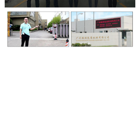
Das Modell dieser Tablettenpresse heißt ZP55, denn wenn unsere
RQ-Unternehmen
Diese
Maschine haben wir konstruiert und gefertigt, wir haben sie als Tablettenpresse mit 55 Stanzober-
und Unterstempeln konzipiert. Die Produktionsgeschwindigkeit dieser Tablettenpresse ZP55 ist
sehr hoch, sie kann mehr als 250.000 Tabletten pro Stunde produzieren.
*** 4 verstellbare Handräder mit Skala in ZP55.
Wir bieten unseren Kunden Tablettenpressen, die
mehrere Parameter einstellen können.
*** Stabiles SPS-System internationaler Marken in ZP55.
Kunden können verschiedene Echtzeit-
Produktionsparameter auf dem SPS-Bildschirm überwachen.
*** Die Anwendbarkeit von ZP55 ist sehr breit.
Wir können sowohl die Pharma- als auch die
Lebensmittelindustrie betreuen.
*** Zertifizierung: SGS, CE, ISO
*** Warum sollten Sie sich für die Tablettenpresse ZP55 von uns