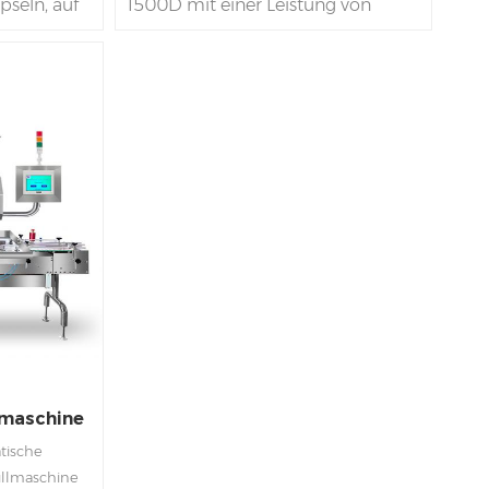
pseln, auf
1500D mit einer Leistung von
ferung in
90.000 Kapseln in einer Stunde ist
nnen.
mit ihren doppelten
nseres
Rich
Erfindungspatenten und sieben
technologischen Innovationen
ns
, Typ
zweifellos ein beeindruckender
rantiert
Fortschritt in der Pharma- und
re Basis
Medikamentenindustrie und
und bietet
bietet mehrere bemerkenswerte
n-Service
Vorteile. Als Chinas Top-3-
. Wir sind
Hersteller bietet Ihnen Rich
apsule
Packing 3 Jahre Garantie sowie 10
chine
Tage Lieferung und
Fehlerbehebung vor Ort.
e
nmaschine
tische
üllmaschine