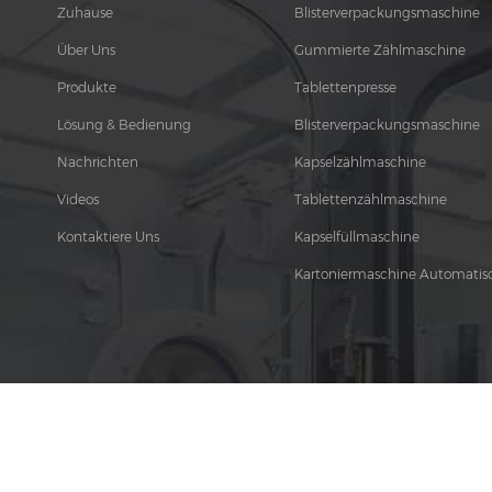
Zuhause
Blisterverpackungsmaschine
Über Uns
Gummierte Zählmaschine
Produkte
Tablettenpresse
Lösung & Bedienung
Blisterverpackungsmaschine
Nachrichten
Kapselzählmaschine
Videos
Tablettenzählmaschine
Kontaktiere Uns
Kapselfüllmaschine
Kartoniermaschine Automatis