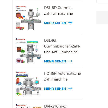
neue 
DSL-8D Gummi-
Apoth
Zählfüllmaschine
3800D
Zuver
MEHR SEHEN
Herst
pharm
hochm
DSL-16R
Einha
Gummibärchen-Zähl-
neue 
und Abfüllmaschine
MEHR SEHEN
RQ-16H Automatische
Zählmaschine
MEHR SEHEN
DPP-270max