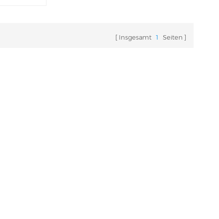
aket in der
ung und
Insgesamt
1
Seiten
000 Flaschen
e ist für
hl fester
ter
mmibärchen
 Millimetern.