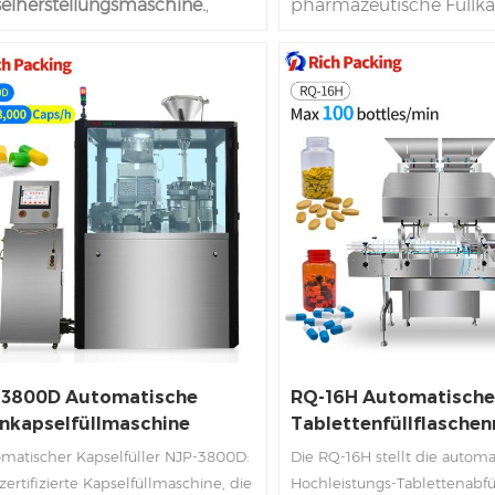
elherstellungsmaschine.
,
pharmazeutische Füllka
orfen und hergestellt von
Lager, sodass wir die Lie
rem RQ Gruppe, ist ein neuer
zehn Tagen anbieten kö
D aus dem Sahnehäubchen
Fabrikbereich 7996㎡
u
dem Kuchen von A- und B-
Packing Pharma-
rn und C Rädern. WE bei RQ
Maschinenunternehme
 stolz darauf, dass diese 1500D
1500D
Verkapselung
ga
unsere Kunden ein effizientes
Lebenslang verfügt unse
stabiles Produktionserlebnis
über
28 F&E-Ingenieure 
ebracht, indem die hohe
Kunden 365 * 20-Stunde
nologie der Branche
für Kapselfüllmaschinen
nommen und den Prozess
China Top Profession C
modernen Kapsel-Maschine
Filling
Encapsulation
Ma
eßt.
Hersteller.
-3800D Automatische
RQ-16H Automatisch
enkapselfüllmaschine
Tablettenfüllflasche
omatischer Kapselfüller NJP-3800D:
Die RQ-16H stellt die automa
ertifizierte Kapselfüllmaschine, die
Hochleistungs-Tablettenabf