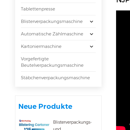
Tablettenpresse
Blisterverpackungsmaschine
Automatische Zählmaschine
Kartoniermaschine
Vorgefertigte
Beutelverpackungsmaschine
Stäbchenverpackungsmaschine
Neue Produkte
Blisterverpackungs-
und