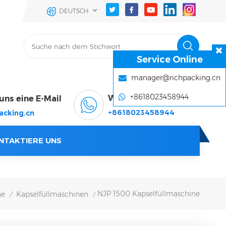
DEUTSCH
Service Online
manager@richpacking.cn
+8618023458944
WhatsApp & Wechat
uns eine E-Mail
+8618023458944
acking.cn
NTAKTIERE UNS
NJP 1500 Kapselfüllmaschine
ne
Kapselfüllmaschinen
/
/