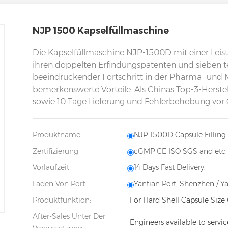
NJP 1500 Kapselfüllmaschine
Die Kapselfüllmaschine NJP-1500D mit einer Leist
ihren doppelten Erfindungspatenten und sieben t
beeindruckender Fortschritt in der Pharma- und
bemerkenswerte Vorteile. Als Chinas Top-3-Herstel
sowie 10 Tage Lieferung und Fehlerbehebung vor 
Produktname
NJP-1500D Capsule Fillin
Zertifizierung
cGMP CE ISO SGS and etc.
Vorlaufzeit
14 Days Fast Delivery.
Laden Von Port.
Yantian Port, Shenzhen / Y
Produktfunktion:
For Hard Shell Capsule Size 
After-Sales Unter Der
Engineers available to servi