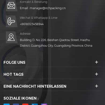
Kontakt & Beratung
Email :
manager@richpacking.cn
Wechat & Whatsapp & Linie
+8618023458944
Adresse
Building D, No. 226, Beishan Qiaotou Street, Haizhu
District, Guangzhou City, Guangdong Province, China
FOLGE UNS
HOT TAGS
EINE NACHRICHT HINTERLASSEN
SOZIALE IKONEN :