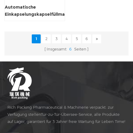
Automatische
Einkapselungskapselfüllmaschine
1
2
3
4
5
6
Insgesamt
6
Seiten
Rich Packing Pharmaceutical & Machinerie verpackt. zur
Verfügung stellenTür-zu-Tür-Übersee-Service, alle Produkte
auf Lager, garantiert für 3 Jahre! freie Wartung für Leben Time!