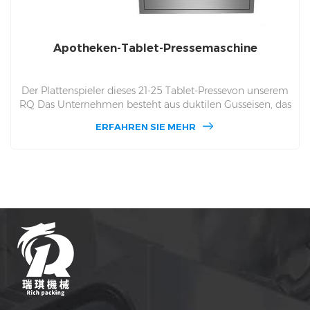
Apotheken-Tablet-Pressemaschine
Der Plattenspieler dieses 21-25 Tablet-Pressevon unserem
RQ Das Unternehmen besteht aus duktilen Gusseisen, das
für 12 Monate in der Sonne streng durchgesetzt wurde
ERFAHREN SIE MEHR
und Regen. Dieses ist ein gelegenes Stück Gusseisen, kein
Rohmaterial nach Spleißen. Daher ist der Drehtisch dieser
Tabletpresse sehr hart und sehr verschleißfest und
verschmutzt die Produktion nicht.