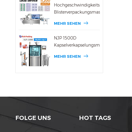
Hochgeschwindigkeits-
Blisterverpackungsmaschine
MEHR SEHEN
NJP 1500D
Kapselverkapselungsmaschine
MEHR SEHEN
FOLGE UNS
HOT TAGS