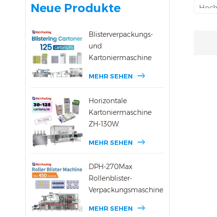
Neue Produkte
Hochd
Produ
Blisterverpackungs-
Unse
und
27Max
Kartoniermaschine
von 4
MEHR SEHEN
220 k
Horizontale
Druck
Kartoniermaschine
große
ZH-130W
Braus
MEHR SEHEN
Wasch
CE- 
DPH-270Max
Rollenblister-
Gara
Verpackungsmaschine
inne
MEHR SEHEN
Pack