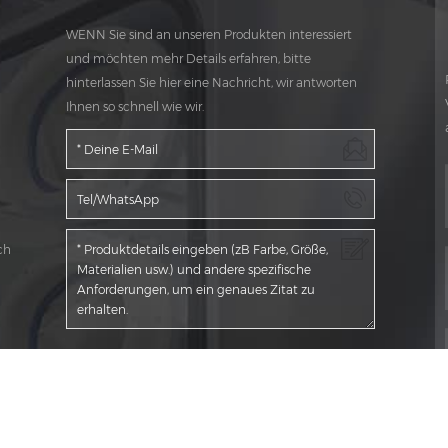
WENN Sie sind an unseren Produkten interessiert
und möchten mehr Details erfahren, bitte
hinterlassen Sie hier eine Nachricht, wir antworten
Ihnen so schnell wie wir.
ch