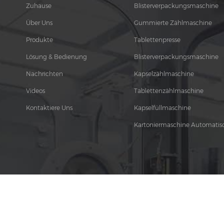
Zuhause
Blisterverpackungsmaschine
Über Uns
Gummierte Zählmaschine
Produkte
Tablettenpresse
Lösung & Bedienung
Blisterverpackungsmaschine
Nachrichten
Kapselzählmaschine
Videos
Tablettenzählmaschine
Kontaktiere Uns
Kapselfüllmaschine
Kartoniermaschine Automatis