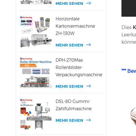
MEHR SEHEN
Horizontale
Kartoniermaschine
Dies
K
ZH-130W
Leerka
können
MEHR SEHEN
DPH-270Max
Rollenblister-
*** B
Verpackungsmaschine
MEHR SEHEN
DSL-8D Gummi-
Zählfüllmaschine
MEHR SEHEN