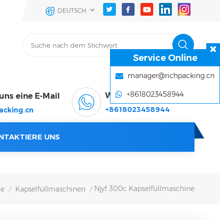
DEUTSCH
Service Online
manager@richpacking.cn
+8618023458944
WhatsApp & Wechat
uns eine E-Mail
+8618023458944
acking.cn
NTAKTIERE UNS
Njyf 300c Kapselfüllmaschine
ne
Kapselfüllmaschinen
/
/