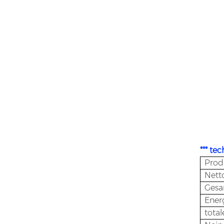
*** te
Prod
Nett
Gesa
Ener
total