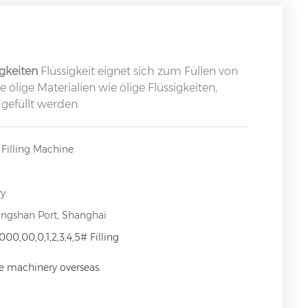
gkeiten
Flüssigkeit eignet sich zum Füllen von
e ölige Materialien wie ölige Flüssigkeiten,
 gefüllt werden
Filling Machine
y.
angshan Port, Shanghai
000,00,0,1,2,3,4,5# Filling
ce machinery overseas.