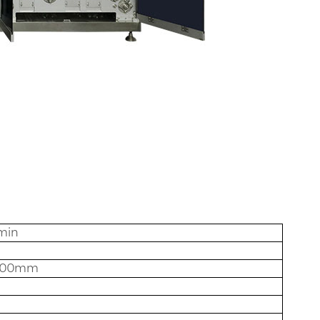
min
1800mm