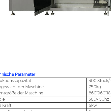
chnische Parameter
uktionskapazität
300 Stück/
ogewicht der Maschine
750kg
mtgröße der Maschine
860*960*
gie
380v 50hz
e Kraft
5kw