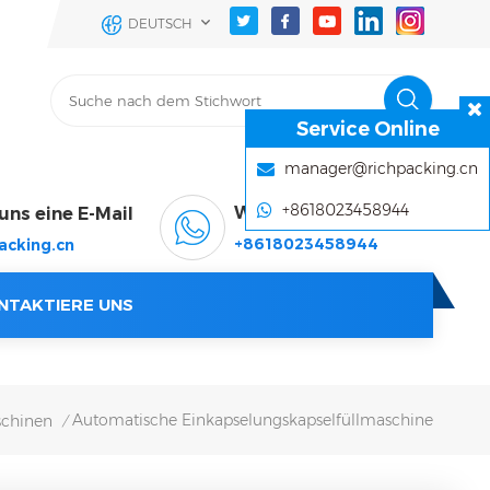
DEUTSCH
Service Online
manager@richpacking.cn
+8618023458944
WhatsApp & Wechat
uns eine E-Mail
+8618023458944
acking.cn
NTAKTIERE UNS
Automatische Einkapselungskapselfüllmaschine
schinen
/