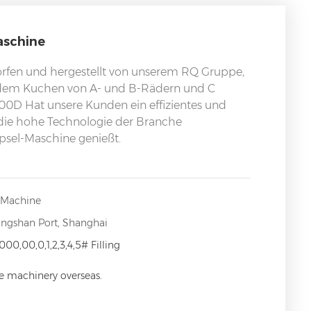
aschine
orfen und hergestellt von unserem RQ Gruppe,
 dem Kuchen von A- und B-Rädern und C
500D Hat unsere Kunden ein effizientes und
 die hohe Technologie der Branche
el-Maschine genießt.
g Machine
angshan Port, Shanghai
000,00,0,1,2,3,4,5# Filling
ce machinery overseas.