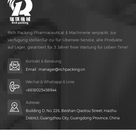
Rich Packing Pharmaceutical & Machinerie verpackt. zur
Verfügung stellenTür-zu-Tür-Übersee-Service, alle Produkte
auf Lager, garantiert für 3 Jahre! freie Wartung für Leben Time!
Kontakt & Beratung
Email :
manager@richpacking.cn
Wechat & Whatsapp & Linie
+8618023458944
Adresse
Building D, No. 226, Beishan Qiaotou Street, Haizhu
District, Guangzhou City, Guangdong Province, China