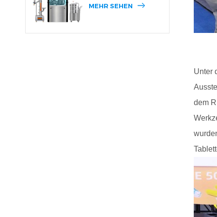
MEHR SEHEN
Unter 
Ausste
dem Ri
Werkze
wurden
Tablet