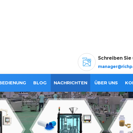
Schreiben Sie 
manager@richp
BEDIENUNG
BLOG
NACHRICHTEN
ÜBER UNS
KO