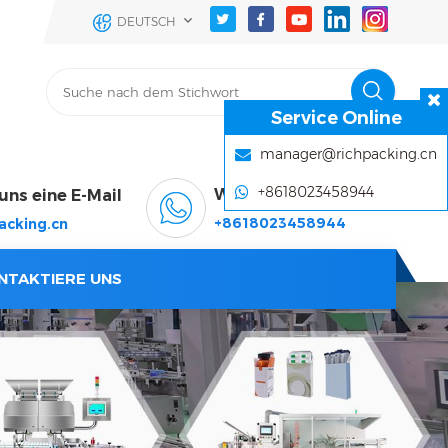
DEUTSCH
Service Online
manager@richpacking.cn
+8618023458944
WhatsApp & Wechat
uns eine E-Mail
+8618023458944
acking.cn
NTAKTIERE UNS