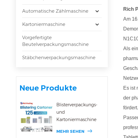
Rich P
Automatische Zählmaschine
Am 16.
Kartoniermaschine
Demons
Vorgefertigte
N1C10 
Beutelverpackungsmaschine
Als ei
Stäbchenverpackungsmaschine
pharma
Geschä
Netzwe
Neue Produkte
Es ist
der ph
Blisterverpackungs-
fördert
und
Passen
Kartoniermaschine
profes
MEHR SEHEN
Tablet