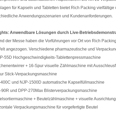
lagen für Kapseln und Tabletten bietet Rich Packing vielfälti
chiedliche Anwendungsszenarien und Kundenanforderungen.
ights: Anwendbare Lösungen durch Live-Betriebsdemonstra
d der Messe haben die Vorführungen vor Ort von Rich Packing
Welt angezogen. Verschiedene pharmazeutische und Verpackungs
P-55D Hochgeschwindigkeits-Tablettenpressmaschine
chenentwirrer + 16-Spur visuelle Zählmaschine mit Ausschleusf
ur Stick-Verpackungsmaschine
400C und NJP-1500D automatische Kapselfüllmaschine
-90R und DPP-270Max Blisterverpackungsmaschine
elsortiermaschine + Beutelzählmaschine + visuelle Ausrichtu
zontale Verpackungsmaschine für vorgefertigte Beutel