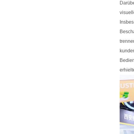
Darübe
visuel
Insbes
Bescha
trenne
kunden
Bedien
erhiel