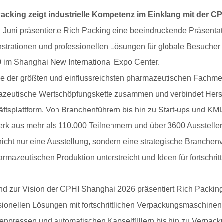
acking zeigt industrielle Kompetenz im Einklang mit der CP
 Juni präsentierte Rich Packing eine beeindruckende Präsenta
trationen und professionellen Lösungen für globale Besuche
im Shanghai New International Expo Center.
ne der größten und einflussreichsten pharmazeutischen Fachm
zeutische Wertschöpfungskette zusammen und verbindet Herstell
ftsplattform. Von Branchenführern bis hin zu Start-ups und KMU
rk aus mehr als 110.000 Teilnehmern und über 3600 Ausstellern
 nicht nur eine Ausstellung, sondern eine strategische Branchen
armazeutischen Produktion unterstreicht und Ideen für fortschri
.
d zur Vision der CPHI Shanghai 2026 präsentiert Rich Packing 
sionellen Lösungen mit fortschrittlichen Verpackungsmaschine
tenpressen und automatischen Kapselfüllern bis hin zu Verpa