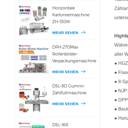
Horizontale
Zählan
Kartoniermaschine
unters
ZH-130W
MEHR SEHEN
Highl
Währen
DPH-270Max
Rollenblister-
aller 
Verpackungsmaschine
● HGZ
MEHR SEHEN
● Flas
● 8-Sp
DSL-8D Gummi-
● NJP-
Zählfüllmaschine
● DPP
MEHR SEHEN
● Beut
● Hori
DSL-16R