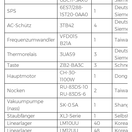
0BC11-3AX0
Siemen
6ES7/288-
Deutsc
SPS
1
1ST20-0AA0
Siemen
Deutsc
AC-Schütz
3TB42
4
Siemen
VFD015
Frequenzumwandler
1
Taiwan
B21A
Deutsc
Thermorelais
3UA59
3
Siemen
Taste
ZB2-BA3C
3
Schnei
CH-30-
Hauptmotor
1
Dongli
1100W
RU-83DS-10
Nocken
2
Taiwan
RU-83DS-6
Vakuumpumpe
SK-0.5A
1
Shangh
(nass)
Staubfänger
XLJ-Serie
1
Selbst
Linearlager
LM10UU
40
Korea 
Linearlager
LM12UU
48
Korea 