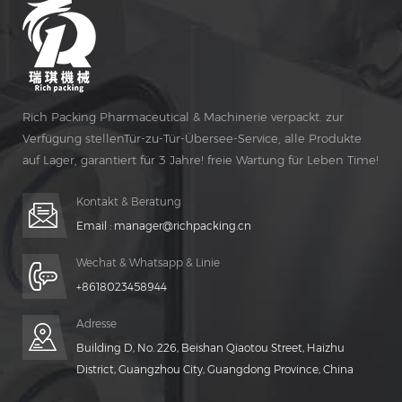
Rich Packing Pharmaceutical & Machinerie verpackt. zur
Verfügung stellenTür-zu-Tür-Übersee-Service, alle Produkte
auf Lager, garantiert für 3 Jahre! freie Wartung für Leben Time!
Kontakt & Beratung
Email :
manager@richpacking.cn
Wechat & Whatsapp & Linie
+8618023458944
Adresse
Building D, No. 226, Beishan Qiaotou Street, Haizhu
District, Guangzhou City, Guangdong Province, China