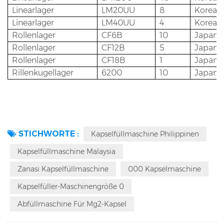
Linearlager
LM20UU
8
Korea 
Linearlager
LM40UU
4
Korea 
Rollenlager
CF6B
10
Japan 
Rollenlager
CF12B
5
Japan 
Rollenlager
CF18B
1
Japan 
Rillenkugellager
6200
10
Japan
STICHWORTE :
Kapselfüllmaschine Philippinen
Kapselfüllmaschine Malaysia
Zanasi Kapselfüllmaschine
000 Kapselmaschine
Kapselfüller-Maschinengröße 0
Abfüllmaschine Für Mg2-Kapsel