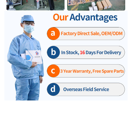
Der Einstellvorgang und die Methode des Spaltes zwischen der Kapsel-Dosierscheibe und dem
Dichtungsgummiring der automatischen Hartkapsel-Füllmaschine. Der Spalt zwischen
Dosierscheibe und Kapseldichtring des Kapselfüllautomaten beträgt ca. 0,03 bis 0,08 mm. Wenn
die Pulverpellets groß sind, wird das Intervall größer eingestellt. Bei zu kleinen Spaltmaßen erhöht