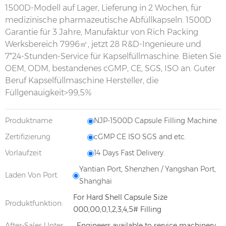
1500D-Modell auf Lager, Lieferung in 2 Wochen, für
medizinische pharmazeutische Abfüllkapseln. 1500D
Garantie für 3 Jahre, Manufaktur von Rich Packing
Werksbereich 7996㎡, jetzt 28 R&D-Ingenieure und
7*24-Stunden-Service für Kapselfüllmaschine. Bieten Sie
OEM, ODM, bestandenes cGMP, CE, SGS, ISO an. Guter
Beruf Kapselfüllmaschine Hersteller, die
Füllgenauigkeit>99,5%
Produktname
NJP-1500D Capsule Filling Machine
Zertifizierung
cGMP CE ISO SGS and etc.
Vorlaufzeit
14 Days Fast Delivery.
Yantian Port, Shenzhen / Yangshan Port,
Laden Von Port.
Shanghai
For Hard Shell Capsule Size
Produktfunktion:
000,00,0,1,2,3,4,5# Filling
After-Sales Unter
Engineers available to service machinery