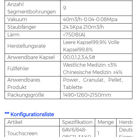
Anzahl
9
Segmentbohrungen
Vakuum
40m3/h-0.04-0.08Mpa
Staubfänger
24.5Kpa 210m3/h
Lärm
<75DB(A)
Leere Kapsel99,9% Volle
Herstellungsrate
Kapsel99,8%
Anwendbare Kapsel
00,0,1,2,3,4,5#
Westliche Medizin: ±3%
Füllfehler
Chinesische Medizin: ±4%
Anwendbares
Power、Granulat、Pellet、
Produkt
Tablette
Packungsgröße
1490×1260×2150mm
***
Konfigurationsliste
Artikel
Spezifikation
Menge
Herstell
6AV6/648-
Deutsc
Touchscreen
1