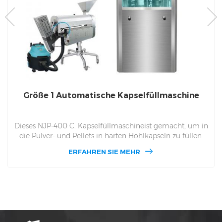
Größe 1 Automatische Kapselfüllmaschine
Dieses NJP-400 C. Kapselfüllmaschineist gemacht, um in
die Pulver- und Pellets in harten Hohlkapseln zu füllen.
NJP 400 c kann fertiggestellt 24100 In einer Stunde,
ERFAHREN SIE MEHR
passen Sie auf die Größe der Kapseln in Größe
000,00,0,1,2,3,4,5 Anzahl von 400 C. 400 c für verwendet
in der kleinen Skala Fabrik der pharmazeutischen
Industrie und der kleinen Apotheke Subpaket und auch
die Personalapothekeschule, um Kapseln zu machen.