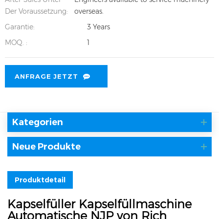
Der Voraussetzung:
overseas.
Garantie:
3 Years
MOQ. :
1
ANFRAGE JETZT
Kategorien
Neue Produkte
Produktdetail
Kapselfüller Kapselfüllmaschine
Automatische NJP von Rich