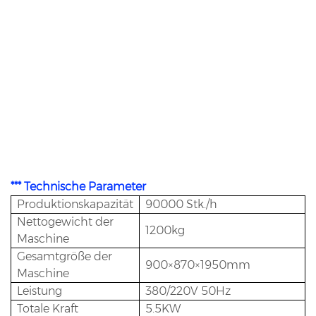
sich der Widerstand zwischen Dosierscheibe und Dichtringen. Während des Füllvorgangs der
vollautomatischen Kapselfüllmaschine ist es erforderlich, die Lücken anzupassen, wenn zu viel
Pulver austritt oder ein übermäßiger Widerstand festgestellt wird.
Diese automatische Einstellungsmethode der Kapselmaschine: Zum Lösen und Entfernen der
fünf Schrauben am Leitblech die Stellschraube und die Stellmutter lösen, dann die fünf
Stellschrauben gleichmäßig und vorsichtig der Reihe nach drehen, um die Höhe der Gummiringe
einzustellen, überprüfen Sie dies mit eine Fühlerlehre Kontrollieren Sie bei den Spaltmaßen ca. drei
bis fünf Messpunkte, damit die Spaltmaße an jedem Punkt gleich sein sollten, und achten Sie
darauf, dass die fünf Einstellhülsen an den Dichtgummiringen anliegen. Nachdem die
Kontrollprüfung abgeschlossen ist, ziehen Sie zuerst die Stellschraube und dann die Stellmutter
fest.
*** Technische Parameter
Produktionskapazität
90000 Stk./h
Nettogewicht der
1200kg
Maschine
Gesamtgröße der
900×870×1950mm
Maschine
Leistung
380/220V 50Hz
Totale Kraft
5.5KW