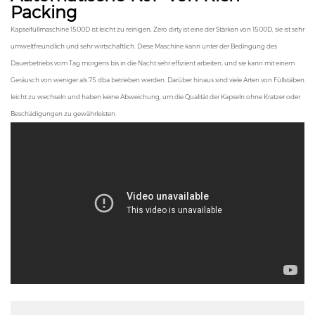
Packing
Kapselfüllmaschine 1500D ist leicht zu reinigen, Zero dirty ist eine der Stärken von 1500D, sie ist sehr
umweltfreundlich und sehr wirtschaftlich. Diese Maschine kann unter der Bedingung des
Dauerbetriebs vom Tag morgens bis in die Nacht sehr effizient arbeiten, und sie kann mit einem
Geräusch von weniger als 75 dba betrieben werden. Darüber hinaus sind viele Arten von Füllstäben
leicht zu wechseln und haben keine Abweichung, um die Qualität der Kapseln ohne Kratzer oder
Beschädigungen zu gewährleisten.