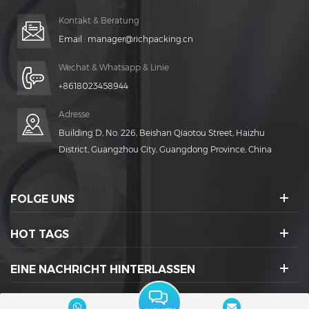
Kontakt & Beratung
Email :
manager@richpacking.cn
Wechat & Whatsapp & Linie
+8618023458944
Adresse
Building D, No. 226, Beishan Qiaotou Street, Haizhu
District, Guangzhou City, Guangdong Province, China
FOLGE UNS
HOT TAGS
EINE NACHRICHT HINTERLASSEN
SOZIALE IKONEN :