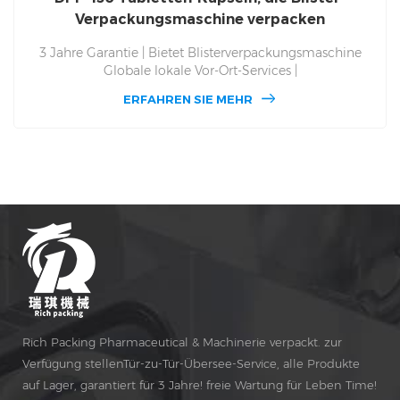
Verpackungsmaschine verpacken
3 Jahre Garantie | Bietet Blisterverpackungsmaschine
Globale lokale Vor-Ort-Services |
Blisterverpackungsmaschine DPP 130. Lebenslange
ERFAHREN SIE MEHR
kostenlose Wartung und Ersatzteile, DPP 130 Globaler Vor-
Ort-Service für Blisterverpackungsmaschinen. Geben Sie
für Alu Alu und Alu PVC und Mehrzweck, automatische
Verpackungsmedizin und Herstellung von
Blisterverpackungsmaschinen seit 1993 den Fabrikpreis.
Rich Packing Pharmaceutical & Machinerie verpackt. zur
Verfügung stellenTür-zu-Tür-Übersee-Service, alle Produkte
auf Lager, garantiert für 3 Jahre! freie Wartung für Leben Time!