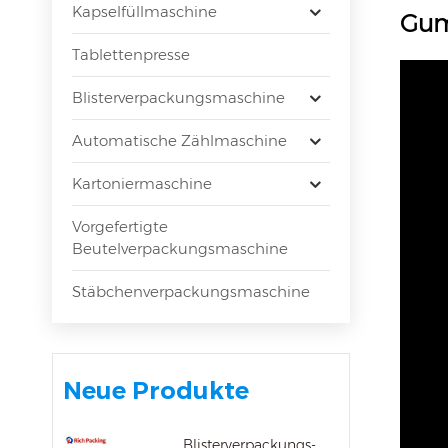
Kapselfüllmaschine
Gum
Tablettenpresse
Blisterverpackungsmaschine
Automatische Zählmaschine
Kartoniermaschine
Vorgefertigte
Beutelverpackungsmaschine
Stäbchenverpackungsmaschine
Neue Produkte
Blisterverpackungs-