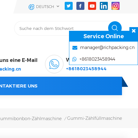
DEUTSCH
Service Online
manager@richpacking.cn
+8618023458944
WhatsApp & Wechat
uns eine E-Mail
+8618023458944
acking.cn
NTAKTIERE UNS
Gummi-Zählfüllmaschine
ummibonbon-Zählmaschine
/