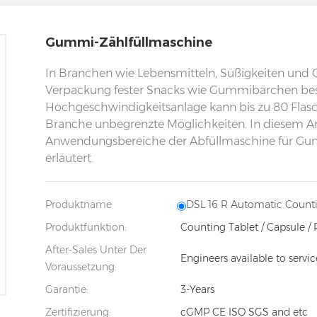
Gummi-Zählfüllmaschine
In Branchen wie Lebensmitteln, Süßigkeiten und G
Verpackung fester Snacks wie Gummibärchen beson
Hochgeschwindigkeitsanlage kann bis zu 80 Flasc
Branche unbegrenzte Möglichkeiten. In diesem Art
Anwendungsbereiche der Abfüllmaschine für Gu
erläutert.
Produktname
DSL 16 R Automatic Count
Produktfunktion:
Counting Tablet / Capsule / 
After-Sales Unter Der
Engineers available to servi
Voraussetzung:
Garantie:
3-Years
Zertifizierung:
cGMP CE ISO SGS and etc