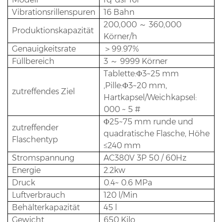
Vibrationsrillenspuren
16 Bahn
200,000 ～ 360,000
Produktionskapazität
Körner/h
Genauigkeitsrate
＞99.97%
Füllbereich
3 ～ 9999 Körner
Tablette:Φ3~25 mm
,Pille:Φ3~20 mm,
zutreffendes Ziel
Hartkapsel/Weichkapsel:
000 ~ 5 #
Φ25~75 mm runde und
zutreffender
quadratische Flasche, Höhe
Flaschentyp
≤240 mm
Stromspannung
AC380V 3P 50 / 60Hz
Energie
2.2kw
Druck
0.4~ 0.6 MPa
Luftverbrauch
120 l/Min
Behälterkapazität
45 l
Gewicht
650 Kilo