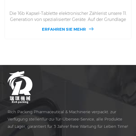
DSL-16Pro auf Lager und wir garantieren eine pünktliche
Lieferung innerhalb von 7 Tagen, seine Zählgenauigkeit >
99,97 %. Die maximale Kapazität beträgt bis zu 90
ERFAHREN SIE MEHR
Flaschen in einer Minute. Wir haben lokale Servicezentren
in Nordamerika und Europa eingerichtet, in denen
Benutzer innerhalb von 48 Stunden einen Vor-Ort-Service
erhalten. Gleichzeitig ist unser Online-Service-Team 24
Stunden am Tag online. Durch unsere leitenden
Ingenieure können wir die Zählmaschine aus der Ferne
unterstützen, um kleine Betriebs- und Wartungsprobleme
zu lösen.
Rich Packing Pharmaceutical & Machinerie verpackt. zur
Verfügung stellenTür-zu-Tür-Übersee-Service, alle Produkte
auf Lager, garantiert für 3 Jahre! freie Wartung für Leben Time!