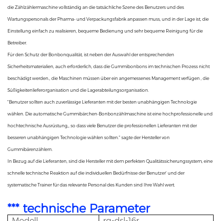
die Zählzählermaschine vollständig an die tatsächliche Szene des Benutzers und des
Wartungspersonals der Pharma- und Verpackungsfabrik anpassen muss, und in der Lage ist, die
Einstellung einfach zu realisieren, bequeme Bedienung und sehr bequeme Reinigung für die
Betreiber.
Für den Schutz der Bonbonqualität, ist neben der Auswahl der entsprechenden
Sicherheitsmaterialien, auch erforderlich, dass die Gummibonbons im technischen Prozess nicht
beschädigt werden., die Maschinen müssen über ein angemessenes Management verfügen , die
Süßigkeitenlieferorganisation und die Lagerabteilungsorganisation.
"Benutzer sollten auch zuverlässige Lieferanten mit der besten unabhängigen Technologie
wählen. Die automatische Gummibärchen-Bonbonzählmaschine ist eine hochprofessionelle und
hochtechnische Ausrüstung,, so dass viele Benutzer die professionellen Lieferanten mit der
besseren unabhängigen Technologie wählen sollten." sagte der Hersteller von
Gummibärenzählern.
In Bezug auf die Lieferanten, sind die Hersteller mit dem perfekten Qualitätssicherungssystem, eine
schnelle technische Reaktion auf die individuellen Bedürfnisse der Benutzer' und der
systematische Trainer für das relevante Personal des Kunden sind Ihre Wahl wert.
*** technische Parameter
Modell
rq-dsl-16r