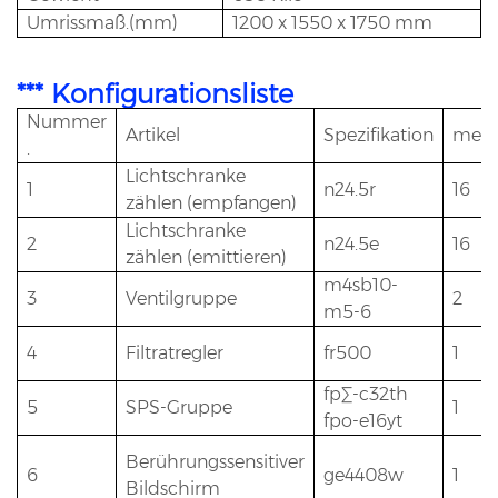
Umrissmaß.(mm)
1200 x 1550 x 1750 mm
*** Konfigurationsliste
Nummer
Artikel
Spezifikation
meng
.
Lichtschranke
1
n24.5r
16
zählen (empfangen)
Lichtschranke
2
n24.5e
16
zählen (emittieren)
m4sb10-
3
Ventilgruppe
2
m5-6
4
Filtratregler
fr500
1
fp∑-c32th
5
SPS-Gruppe
1
fpo-e16yt
Berührungssensitiver
6
ge4408w
1
Bildschirm