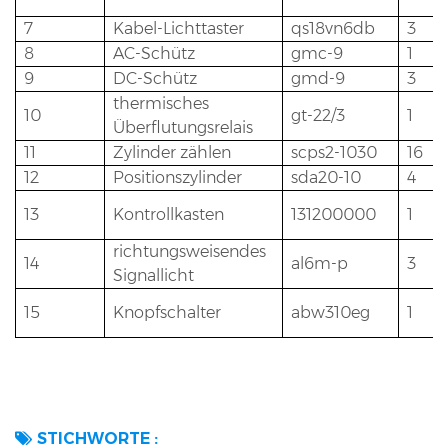
7
Kabel-Lichttaster
qs18vn6db
3
8
AC-Schütz
gmc-9
1
9
DC-Schütz
gmd-9
3
thermisches
10
gt-22/3
1
Überflutungsrelais
11
Zylinder zählen
scps2-1030
16
12
Positionszylinder
sda20-10
4
13
Kontrollkasten
131200000
1
richtungsweisendes
14
al6m-p
3
Signallicht
15
Knopfschalter
abw310eg
1
STICHWORTE :