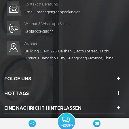
Kontakt & Beratung
Email :
manager@richpacking.cn
Wechat & Whatsapp & Linie
+8618023458944
Adresse
Building D, No. 226, Beishan Qiaotou Street, Haizhu
District, Guangzhou City, Guangdong Province, China
FOLGE UNS
HOT TAGS
EINE NACHRICHT HINTERLASSEN
SOZIALE IKONEN :