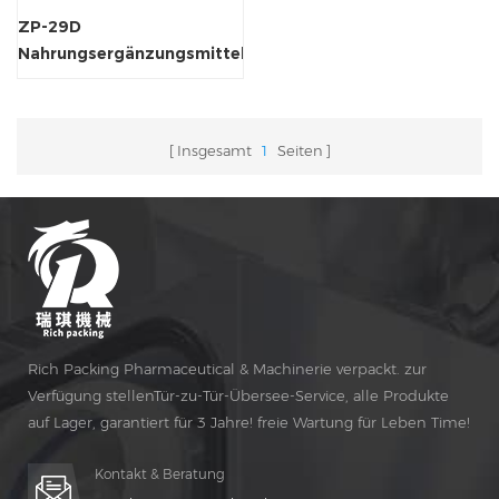
ZP-29D
Nahrungsergänzungsmittel-
Tablettenmaschine
Insgesamt
1
Seiten
Rich Packing Pharmaceutical & Machinerie verpackt. zur
Verfügung stellenTür-zu-Tür-Übersee-Service, alle Produkte
auf Lager, garantiert für 3 Jahre! freie Wartung für Leben Time!
Kontakt & Beratung