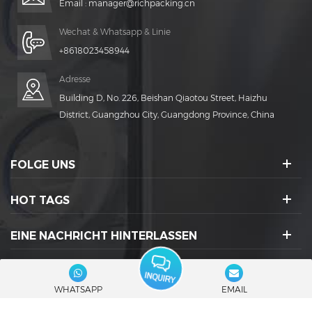
Email :
manager@richpacking.cn
Wechat & Whatsapp & Linie
+8618023458944
Adresse
Building D, No. 226, Beishan Qiaotou Street, Haizhu
District, Guangzhou City, Guangdong Province, China
FOLGE UNS
HOT TAGS
EINE NACHRICHT HINTERLASSEN
SOZIALE IKONEN :
WHATSAPP
EMAIL