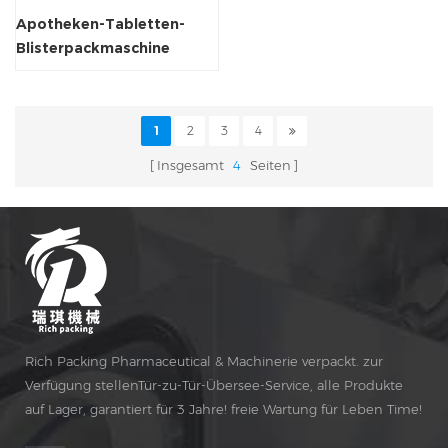
Apotheken-Tabletten-
Blisterpackmaschine
1
2
3
4
Insgesamt
4
Seiten
Rich Packing Pharmaceutical & Machinerie verpackt. zur
Verfügung stellenTür-zu-Tür-Übersee-Service, alle Produkte
auf Lager, garantiert für 3 Jahre! freie Wartung für Leben Time!