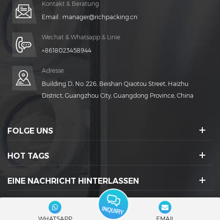
Kontakt & Beratung
Email :
manager@richpacking.cn
Wechat & Whatsapp & Linie
+8618023458944
Adresse
Building D, No. 226, Beishan Qiaotou Street, Haizhu
District, Guangzhou City, Guangdong Province, China
FOLGE UNS
HOT TAGS
EINE NACHRICHT HINTERLASSEN
SOZIALE IKONEN :
WHATSAPP
EMAIL