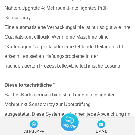
Nähten.
Upgrade 4: Mehrpunkt-Intelligentes Prüf-
Sensorarray
Eine automatisierte Verpackungslinie ist nur so gut wie ihre
Qualitätskontrolllogik. Wenn eine Maschine blind
"
Kartonagen "
verpackt oder eine fehlende Beilage nicht
erkennt, entstehen Haftungsprobleme in der
nachgelagerten Prozesskette.
●
Die technische Lösung:
Diese fortschrittliche "
Sachet-Kartoniermaschine
ist mit einem intelligenten
Mehrpunkt-Sensorarray zur Überprüfung
ausgestattet.
Diese Systeme erkennen jede Abweichung im
Verpackungsprozess in Echtzeit und verhindern
WHATSAPP
EMAIL
zuverlässig Fehler wie leere Fächer oder fehlende