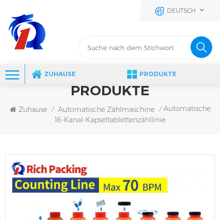
DEUTSCH
ZUHAUSE
PRODUKTE
PRODUKTE
Automatische
Zuhause
Automatische Zählmaschine
/
/
16-Kanal-Kapseltablettenzähllinie