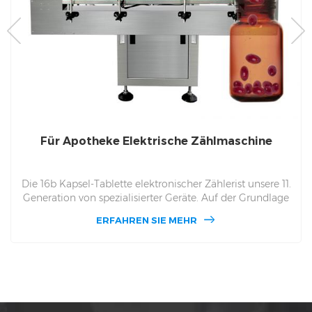
Für Apotheke Elektrische Zählmaschine
Die 16b Kapsel-Tablette elektronischer Zählerist unsere 11.
Generation von spezialisierter Geräte. Auf der Grundlage
der technischen Vorteile von beruflichen und technischen
ERFAHREN SIE MEHR
Arbeitnehmern hat unsere Gruppe die 16b Elektronische
Zählung Maschine. 16b jeweils in der SPS Touchscreen-
und Sicherheitsfunktion Schutz- und Fensterbeobachtung
und andere Aspekte eines Big Upgrade. Die DSL-16B Der
Produktionseffizienzbereich liegt zwischen 20 und 120
Fläschchen pro Minute.