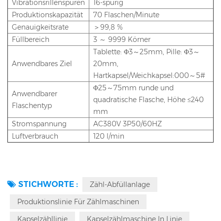
Vibrationsrillenspuren
16-spurig
Produktionskapazität
70 Flaschen/Minute
Genauigkeitsrate
＞99,8 %
Füllbereich
3 ～ 9999 Körner
Tablette: Φ3～25mm, Pille: Φ3～
Anwendbares Ziel
20mm,
Hartkapsel/Weichkapsel:000～5#
Φ25～75mm runde und
Anwendbarer
quadratische Flasche, Höhe ≤240
Flaschentyp
mm
Stromspannung
AC380V 3P50/60HZ
Luftverbrauch
120 l/min
STICHWORTE :
Zähl-Abfüllanlage
Produktionslinie Für Zählmaschinen
Kapselzähllinie
Kapselzählmaschine In Linie