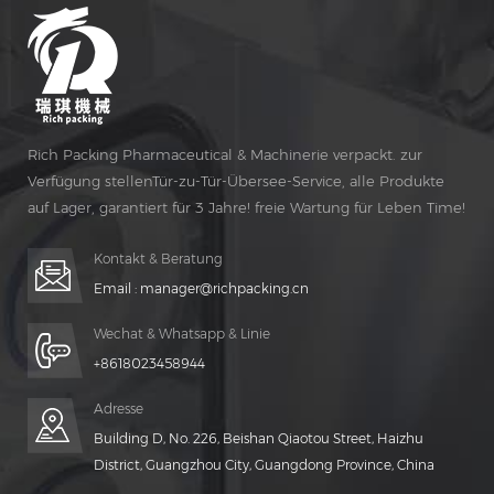
Rich Packing Pharmaceutical & Machinerie verpackt. zur
Verfügung stellenTür-zu-Tür-Übersee-Service, alle Produkte
auf Lager, garantiert für 3 Jahre! freie Wartung für Leben Time!
Kontakt & Beratung
Email :
manager@richpacking.cn
Wechat & Whatsapp & Linie
+8618023458944
Adresse
Building D, No. 226, Beishan Qiaotou Street, Haizhu
District, Guangzhou City, Guangdong Province, China